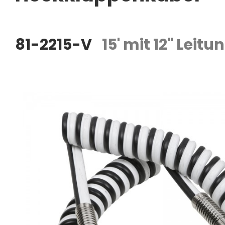
81-2215-V
15' mit 12" Leit