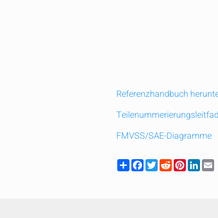
Referenzhandbuch herunte
Teilenummerierungsleitfa
FMVSS/SAE-Diagramme
Share
Facebook
Twitter
Reddit
Pinteres
Link