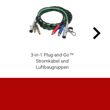
keyboard_arrow_right
3-in-1 Plug-and-Go™
Stromkabel und
Luftbaugruppen