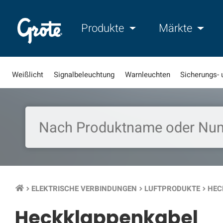
Produkte
Märkte
Weißlicht
Signalbeleuchtung
Warnleuchten
Sicherungs- 
ELEKTRISCHE VERBINDUNGEN
LUFTPRODUKTE
HEC
keyboard_arrow_right
keyboard_arrow_right
keyboard_arrow_right
Heckklappenkabel