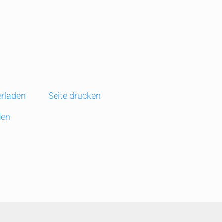
rladen
Seite drucken
den
t
edIn
Email