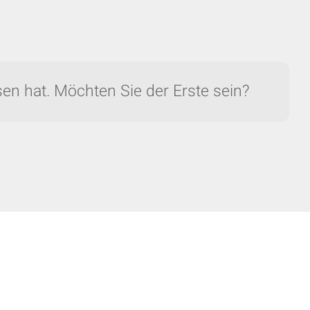
en hat. Möchten Sie der Erste sein?
AUSBLENDEN
keyboard_arrow_down
on Grote...