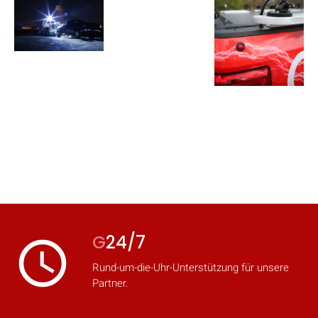
G
24/7
access_time
Rund-um-die-Uhr-Unterstützung für unsere
Partner.