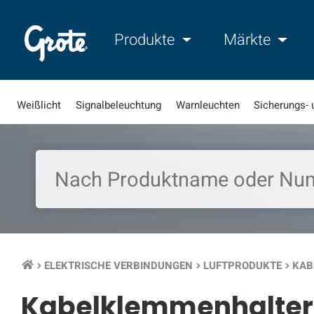
Produkte
Märkte
Weißlicht
Signalbeleuchtung
Warnleuchten
Sicherungs- 
ELEKTRISCHE VERBINDUNGEN
LUFTPRODUKTE
KAB
keyboard_arrow_right
keyboard_arrow_right
keyboard_arrow_right
Kabelklemmenhalter