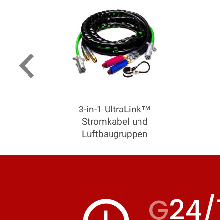
keyboard_arrow_left
3-in-1 UltraLink™
Stromkabel und
Luftbaugruppen
G
24/