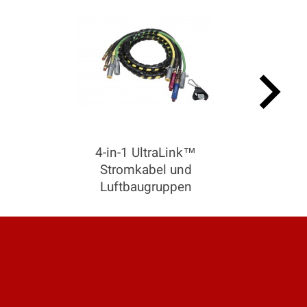
keyboard_arrow_right
4-in-1 UltraLink™
Stromkabel und
Luftbaugruppen