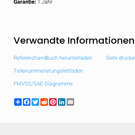
Garantie:
1 Jahr
Verwandte Informationen
Referenzhandbuch herunterladen
Seite druck
Teilenummerierungsleitfaden
FMVSS/SAE-Diagramme
Share
Facebook
Twitter
Reddit
Pinterest
LinkedIn
Email