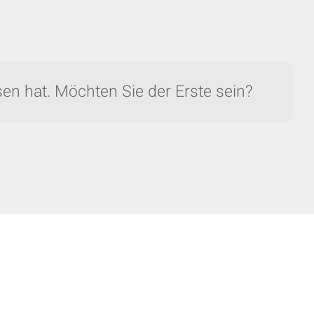
en hat. Möchten Sie der Erste sein?
AUSBLENDEN
keyboard_arrow_down
on Grote...