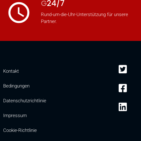
G
24/7
access_time
Rund-um-die-Uhr-Unterstützung für unsere
Partner.
Kontakt
Bedingungen
Datenschutzrichtlinie
Impressum
Cookie-Richtlinie