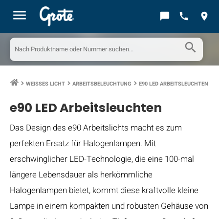
menu
chat_bubble
call
location_on
search
WEISSES LICHT
ARBEITSBELEUCHTUNG
E90 LED ARBEITSLEUCHTEN
keyboard_arrow_right
keyboard_arrow_right
keyboard_arrow_right
e90 LED Arbeitsleuchten
Das Design des e90 Arbeitslichts macht es zum
perfekten Ersatz für Halogenlampen. Mit
erschwinglicher LED-Technologie, die eine 100-mal
längere Lebensdauer als herkömmliche
Halogenlampen bietet, kommt diese kraftvolle kleine
Lampe in einem kompakten und robusten Gehäuse von