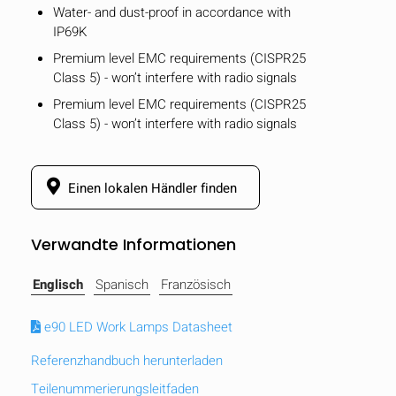
Water- and dust-proof in accordance with
IP69K
Premium level EMC requirements (CISPR25
Class 5) - won’t interfere with radio signals
Premium level EMC requirements (CISPR25
Class 5) - won’t interfere with radio signals
Einen lokalen Händler finden
Verwandte Informationen
Englisch
Spanisch
Französisch
AUSBLENDEN
keyboard_arrow_down
e90 LED Work Lamps Datasheet
Vergleichen
Referenzhandbuch herunterladen
[MISSING:
Teilenummerierungsleitfaden