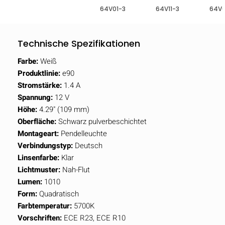
64V01-3
64V11-3
64V6
Technische Spezifikationen
Farbe:
Weiß
Produktlinie:
e90
Stromstärke:
1.4 A
Spannung:
12 V
Höhe:
4.29" (109 mm)
Oberfläche:
Schwarz pulverbeschichtet
Montageart:
Pendelleuchte
Verbindungstyp:
Deutsch
Linsenfarbe:
Klar
Lichtmuster:
Nah-Flut
Lumen:
1010
Form:
Quadratisch
Farbtemperatur:
5700K
Vorschriften:
ECE R23, ECE R10