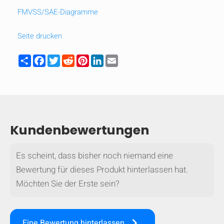
FMVSS/SAE-Diagramme
mobile_display_warn Please
turn your phone to ]
Seite drucken
Share
Facebook
Twitter
Reddit
Pinterest
LinkedIn
Email
Kundenbewertungen
Es scheint, dass bisher noch niemand eine
Bewertung für dieses Produkt hinterlassen hat.
Möchten Sie der Erste sein?
keyboard_arrow_right
Eine Bewertung hinterlassen