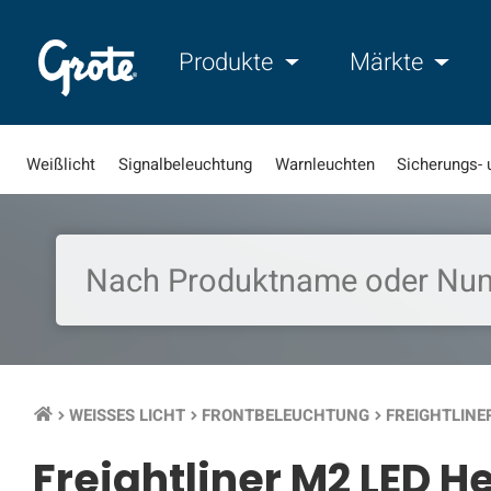
Produkte
Märkte
Weißlicht
Signalbeleuchtung
Warnleuchten
Sicherungs- 
WEISSES LICHT
FRONTBELEUCHTUNG
FREIGHTLINE
keyboard_arrow_right
keyboard_arrow_right
keyboard_arrow_right
Freightliner M2 LED 