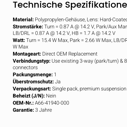
Technische Spezifikation
Material:
Polypropylen-Gehäuse, Lens: Hard-Coated
Stromstärke:
Turn = 0.87 A @ 14.2 V, Park/Aux Mark
LB/DRL = 0.87 A @ 14.2 V, HB = 1.7 A @ 14.2 V
Watt:
Turn = 15.4 W Max, Park = 2.66 W Max, LB/DR
W Max
Montageart:
Direct OEM Replacement
Verbindungstyp:
Use existing 3-way (park/turn) &
connectors
Packungsmenge:
1
Überstromschutz:
Ja
Verpackungsart:
Single pack, premium suspension 
Beheizt (J/N):
Nein
OEM-Nr.:
A66-41940-000
Garantie:
3 Jahre