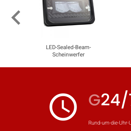
keyboard_arrow_left
Fü
LED-Sealed-Beam-
Scheinwerfer
G
24/
access_time
Rund-um-die-Uhr-U