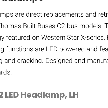
mps are direct replacements and retro
 Thomas Built Buses C2 bus models. 
y featured on Western Star X-series, F
ting functions are LED powered and fe
g and cracking. Designed and manufa
rds.
M2 LED Headlamp, LH