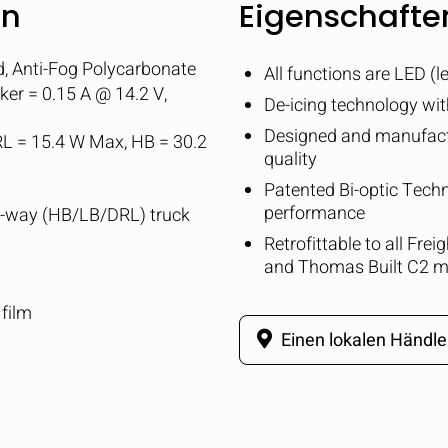
en
Eigenschaften
, Anti-Fog Polycarbonate
All functions are LED (l
er = 0.15 A @ 14.2 V,
De-icing technology wi
Designed and manufact
L = 15.4 W Max, HB = 30.2
quality
Patented Bi-optic Techno
performance
 8-way (HB/LB/DRL) truck
Retrofittable to all Fr
and Thomas Built C2 m
film
Einen lokalen Händle