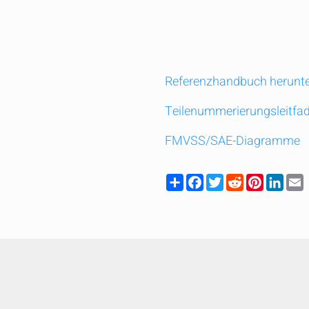
Referenzhandbuch herunte
Teilenummerierungsleitfa
FMVSS/SAE-Diagramme
Share
Facebook
Twitter
Reddit
Pinteres
Link
Vergleichen Sie schnell bis zu 5 Produkte v