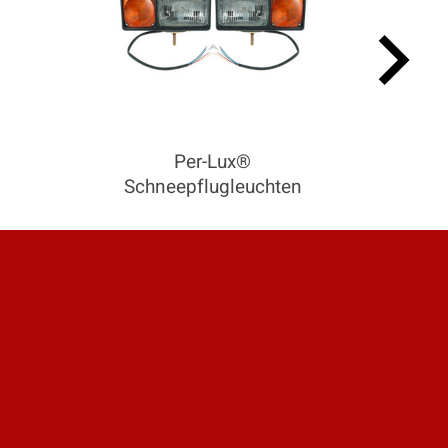
keyboard_arrow_right
nzu.
Per-Lux®
Schneepflugleuchten