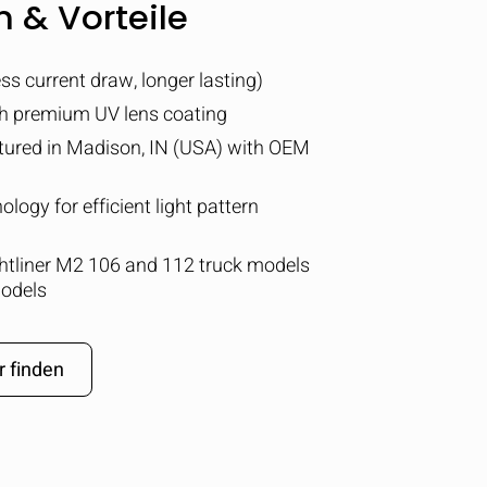
 & Vorteile
ess current draw, longer lasting)
th premium UV lens coating
ured in Madison, IN (USA) with OEM
logy for efficient light pattern
eightliner M2 106 and 112 truck models
odels
r finden