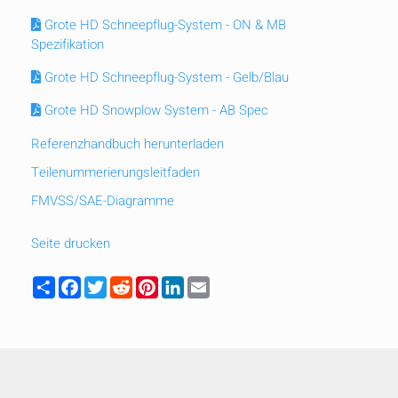
mobile_display_warn Please
Grote HD Schneepflug-System - ON & MB
Spezifikation
turn your phone to ]
Grote HD Schneepflug-System - Gelb/Blau
Grote HD Snowplow System - AB Spec
Referenzhandbuch herunterladen
Teilenummerierungsleitfaden
FMVSS/SAE-Diagramme
Seite drucken
Share
Facebook
Twitter
Reddit
Pinterest
LinkedIn
Email