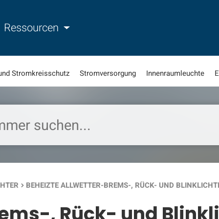
Ressourcen
und Stromkreisschutz
Stromversorgung
Innenraumleuchte
E
CHTER
BEHEIZTE ALLWETTER-BREMS-, RÜCK- UND BLINKLICHT
keyboard_arrow_right
ems-, Rück- und Blinkl