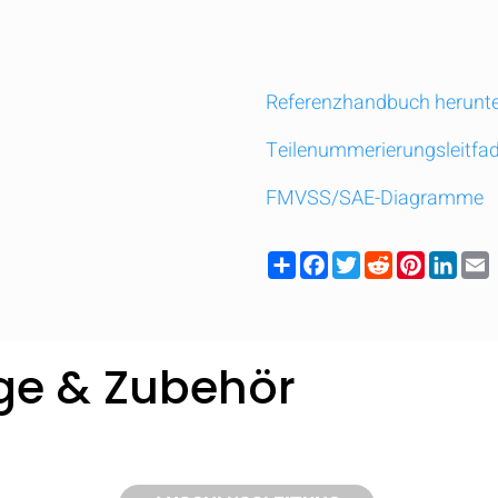
Referenzhandbuch herunte
Teilenummerierungsleitfa
FMVSS/SAE-Diagramme
Share
Facebook
Twitter
Reddit
Pinteres
Link
uge & Zubehör
Vergleichen Sie schnell bis zu 5 Produkte v