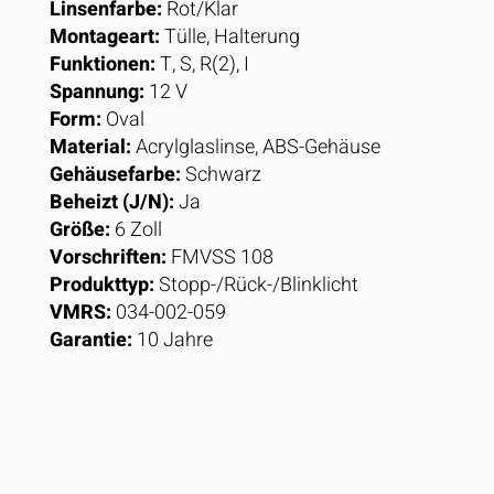
Linsenfarbe:
Rot/Klar
Montageart:
Tülle, Halterung
Funktionen:
T, S, R(2), I
Spannung:
12 V
Form:
Oval
Material:
Acrylglaslinse, ABS-Gehäuse
Gehäusefarbe:
Schwarz
Beheizt (J/N):
Ja
Größe:
6 Zoll
Vorschriften:
FMVSS 108
Produkttyp:
Stopp-/Rück-/Blinklicht
VMRS:
034-002-059
Garantie:
10 Jahre