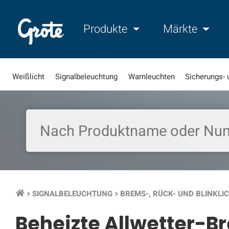
Produkte
Märkte
Weißlicht
Signalbeleuchtung
Warnleuchten
Sicherungs- 
SIGNALBELEUCHTUNG
BREMS-, RÜCK- UND BLINKLI
keyboard_arrow_right
keyboard_arrow_right
Beheizte Allwetter-Br