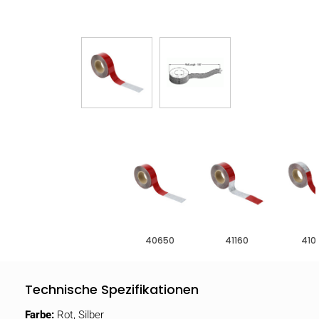
40650
41160
410
Technische Spezifikationen
Farbe:
Rot, Silber