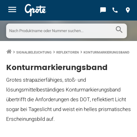
menu
chat_bubble
call
location_on
search
SIGNALBELEUCHTUNG
REFLEKTOREN
KONTURMARKIERUNGSBAND
keyboard_arrow_right
keyboard_arrow_right
keyboard_arrow_right
Konturmarkierungsband
Grotes strapazierfähiges, stoß- und
lösungsmittelbeständiges Konturmarkierungsband
übertrifft die Anforderungen des DOT, reflektiert Licht
sogar bei Tageslicht und weist ein helles prismatisches
Erscheinungsbild auf.