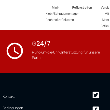
mobile_display_warn Please
Mini-
Reflexstreifen
Versie
Kleb-/Schraubmontage-
Mitt
turn your phone to ]
Rechteckreflektoren
Monti
Reflek
G
24/7
access_time
Rund-um-die-Uhr-Unterstützung für unsere
Partner.
Kontakt
Bedingungen