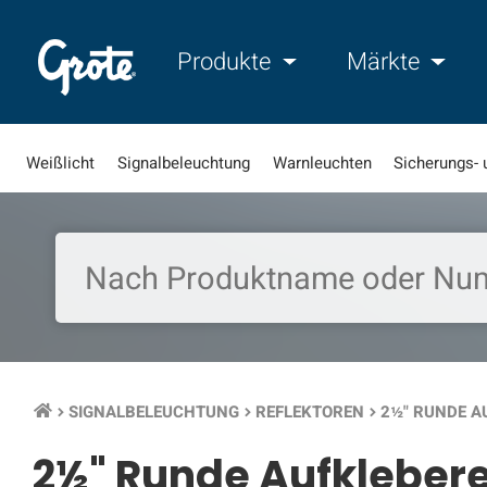
Produkte
Märkte
Weißlicht
Signalbeleuchtung
Warnleuchten
Sicherungs- 
SIGNALBELEUCHTUNG
REFLEKTOREN
2½" RUNDE A
keyboard_arrow_right
keyboard_arrow_right
keyboard_arrow_right
2½" Runde Aufklebere