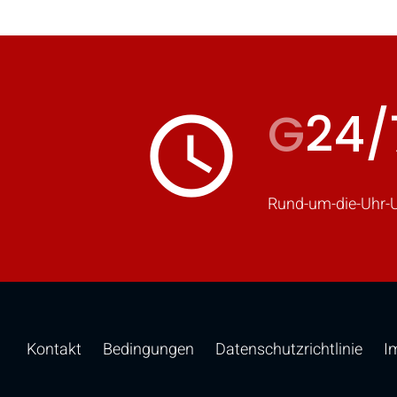
G
24/
access_time
Fü
Rund-um-die-Uhr-U
Kontakt
Bedingungen
Datenschutzrichtlinie
I