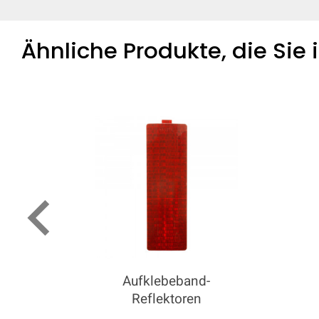
Ähnliche Produkte, die Sie
keyboard_arrow_left
Aufklebeband-
Reflektoren