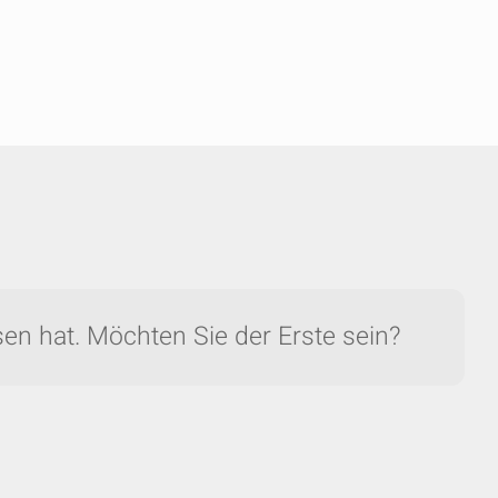
en hat. Möchten Sie der Erste sein?
AUSBLENDEN
keyboard_arrow_down
on Grote...