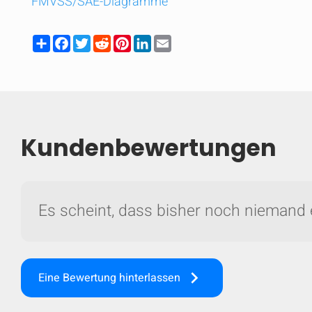
FMVSS/SAE-Diagramme
Share
Facebook
Twitter
Reddit
Pinterest
LinkedIn
Email
Kundenbewertungen
Es scheint, dass bisher noch niemand 
Vergleichen
keyboard_arrow_right
Eine Bewertung hinterlassen