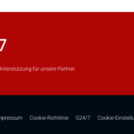
VERGLEICHEN
7
gen Sie weitere Produkte zum Vergleich hi
nterstützung für unsere Partner.
mpressum
Cookie-Richtlinie
G24/7
Cookie-Einstel