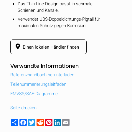
Das Thin-Line-Design passt in schmale
Schienen und Kanäle.
Verwendet UBS-Doppeldichtungs-Pigtail für
maximalen Schutz gegen Korrosion.
Einen lokalen Händler finden
Verwandte Informationen
Referenzhandbuch herunterladen
Teilenummerierungsleitfaden
FMVSS/SAE-Diagramme
AUSBLENDEN
keyboard_arrow_down
Seite drucken
Vergleichen
Share
Facebook
Twitter
Reddit
Pinterest
LinkedIn
Email
[MISSING: