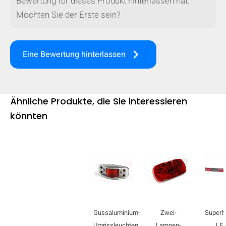
Bewertung für dieses Produkt hinterlassen hat.
Möchten Sie der Erste sein?
keyboard_arrow_right
Eine Bewertung hinterlassen
Ähnliche Produkte, die Sie interessieren
könnten
Gussaluminium-
Zwei-
Super
Umrissleuchten
Lampen-
LE