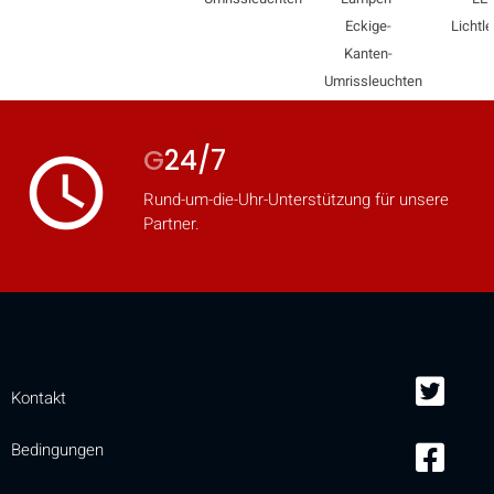
Eckige-
Lichtle
Kanten-
Umrissleuchten
G
24/7
access_time
Rund-um-die-Uhr-Unterstützung für unsere
Partner.
Kontakt
Bedingungen