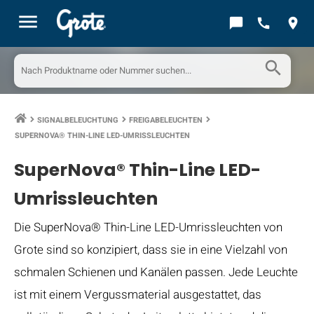
menu
chat_bubble
call
location_on
search
SIGNALBELEUCHTUNG
FREIGABELEUCHTEN
keyboard_arrow_right
keyboard_arrow_right
keyboard_arrow_right
SUPERNOVA® THIN-LINE LED-UMRISSLEUCHTEN
SuperNova® Thin-Line LED-
Umrissleuchten
Die SuperNova® Thin-Line LED-Umrissleuchten von
Grote sind so konzipiert, dass sie in eine Vielzahl von
schmalen Schienen und Kanälen passen. Jede Leuchte
ist mit einem Vergussmaterial ausgestattet, das