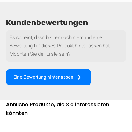
mobile_display_warn Please
turn your phone to ]
Kundenbewertungen
Es scheint, dass bisher noch niemand eine
Bewertung für dieses Produkt hinterlassen hat.
Möchten Sie der Erste sein?
keyboard_arrow_right
Eine Bewertung hinterlassen
Ähnliche Produkte, die Sie interessieren
könnten