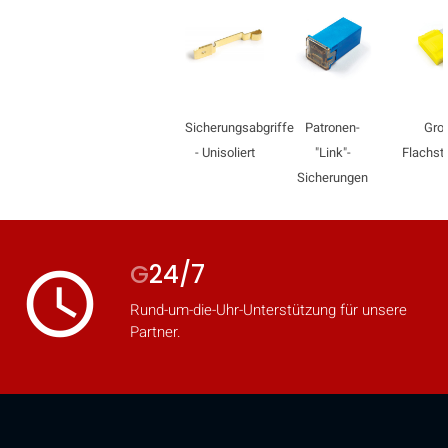
Sicherungsabgriffe
Patronen-
Gro
- Unisoliert
"Link"-
Flachst
Sicherungen
G
24/7
access_time
Rund-um-die-Uhr-Unterstützung für unsere
Partner.