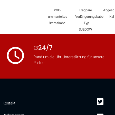
PVC-
Tragbare
Abgesc
ummanteltes
Verlängerungskabel
Kab
Bremskabel
- Typ
SJEOOW
G
24/7
access_time
Rund-um-die-Uhr-Unterstützung für unsere
Partner.
Kontakt