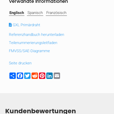
Verwandte Informationen
Englisch
Spanisch
Französisch
GXL Primärdraht
Referenzhandbuch herunterladen
Teilenummerierungsleitfaden
FMVSS/SAE-Diagramme
Seite drucken
Share
Facebook
Twitter
Reddit
Pinterest
LinkedIn
Email
AUSBLENDEN
keyboard_arrow_down
Vergleichen
Kundenbewertungen
[MISSING: