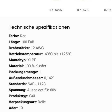
87-5202
87-5210
87-5
Technische Spezifikationen
Farbe:
Rot
Länge:
100 Fuß
Drahtstärke:
12 AWG
Betriebstemperatur:
-40°C bis +125°C
Manteltyp:
XLPE
Material:
100 % Kupfer
Packungsmenge:
1
Außendurchmesser:
0,142"
Standards:
SAE J1128
Spannung:
Ausgelegt für 60V
Produkttyp:
GXL
Verpackungsart:
Rolle
Ader:
19