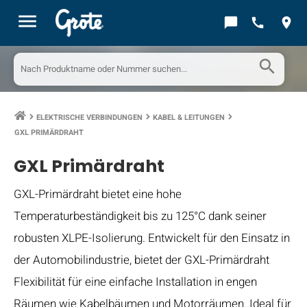
menu
chat_bubble
call
location_on
search
ELEKTRISCHE VERBINDUNGEN
KABEL & LEITUNGEN
keyboard_arrow_right
keyboard_arrow_right
keyboard_arrow_right
GXL PRIMÄRDRAHT
GXL Primärdraht
GXL-Primärdraht bietet eine hohe
Temperaturbeständigkeit bis zu 125°C dank seiner
robusten XLPE-Isolierung. Entwickelt für den Einsatz in
der Automobilindustrie, bietet der GXL-Primärdraht
Flexibilität für eine einfache Installation in engen
Räumen wie Kabelbäumen und Motorräumen. Ideal für