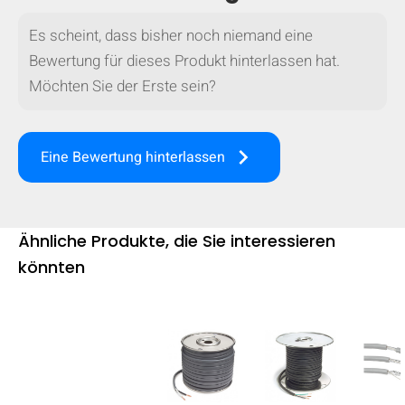
mobile_display_warn Please
Es scheint, dass bisher noch niemand eine
turn your phone to ]
Bewertung für dieses Produkt hinterlassen hat.
Möchten Sie der Erste sein?
keyboard_arrow_right
Eine Bewertung hinterlassen
Ähnliche Produkte, die Sie interessieren
könnten