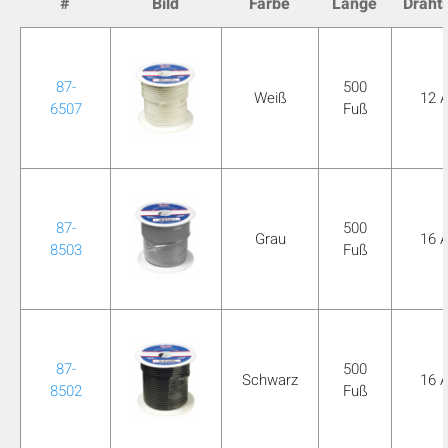
#
Bild
Farbe
Länge
Draht
mobile_display_warn Please
turn your phone to ]
87-
500
Weiß
12 
6507
Fuß
87-
500
Grau
16 
8503
Fuß
87-
500
Schwarz
16 
8502
Fuß