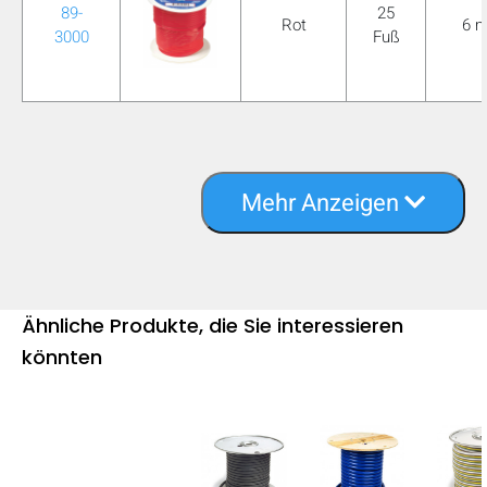
89-
25
Rot
6 
3000
Fuß
Mehr Anzeigen
Ähnliche Produkte, die Sie interessieren
könnten