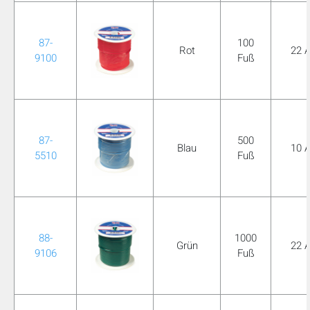
87-
100
Rot
22 
9100
Fuß
87-
500
Blau
10 
5510
Fuß
88-
1000
Grün
22 
9106
Fuß