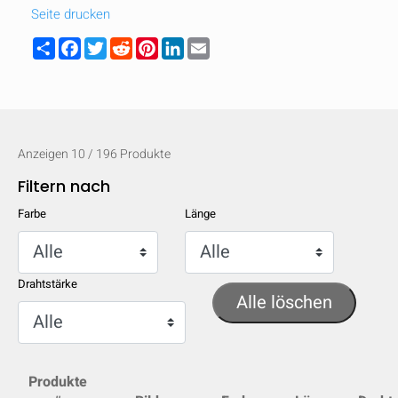
Seite drucken
Share
Facebook
Twitter
Reddit
Pinterest
LinkedIn
Email
Anzeigen
10
/
196
Produkte
Filtern nach
Farbe
Länge
Drahtstärke
Alle löschen
AUSBLENDEN
keyboard_arrow_down
Vergleichen
Produkte
[MISSING: