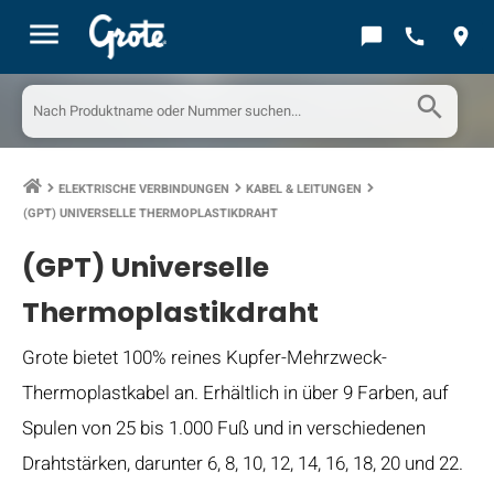
menu
chat_bubble
call
location_on
search
ELEKTRISCHE VERBINDUNGEN
KABEL & LEITUNGEN
keyboard_arrow_right
keyboard_arrow_right
keyboard_arrow_right
(GPT) UNIVERSELLE THERMOPLASTIKDRAHT
(GPT) Universelle
Thermoplastikdraht
Grote bietet 100% reines Kupfer-Mehrzweck-
Thermoplastkabel an. Erhältlich in über 9 Farben, auf
Spulen von 25 bis 1.000 Fuß und in verschiedenen
Drahtstärken, darunter 6, 8, 10, 12, 14, 16, 18, 20 und 22.