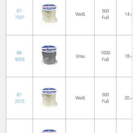
87-
500
Weiß
14 
7507
Fuß
88-
1000
Grau
18 
9003
Fuß
87-
500
Weiß
20 
2515
Fuß