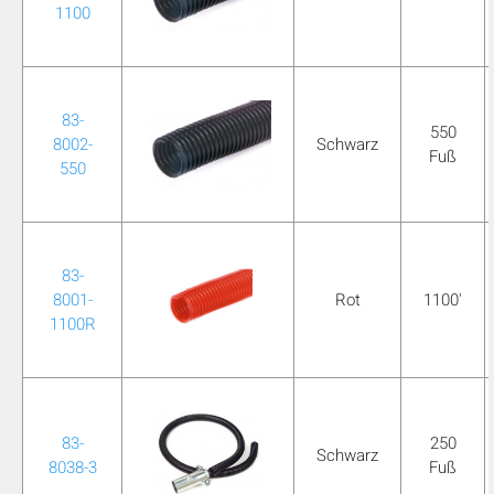
1100
mobile_display_warn Please
turn your phone to ]
83-
550
8002-
Schwarz
Fuß
550
83-
8001-
Rot
1100'
1100R
83-
250
Schwarz
8038-3
Fuß