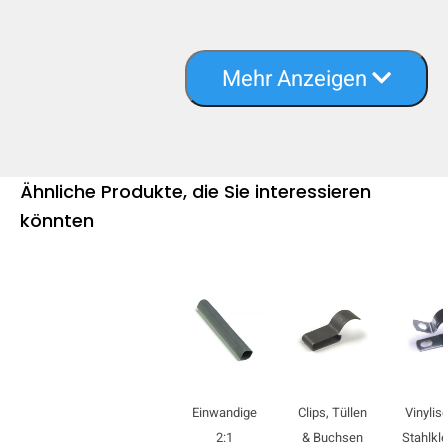
Mehr Anzeigen
Ähnliche Produkte, die Sie interessieren
könnten
Einwandige
Clips, Tüllen
Vinyliso
2:1
& Buchsen
Stahlk