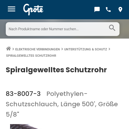
menu
chat_bubble
call
location_on
search
ELEKTRISCHE VERBINDUNGEN
UNTERSTÜTZUNG & SCHUTZ
keyboard_arrow_right
keyboard_arrow_right
keyboard_arrow_right
SPIRALGEWELLTES SCHUTZROHR
Spiralgewelltes Schutzrohr
83-8007-3
Polyethylen-
Schutzschlauch, Länge 500', Größe
5/8"