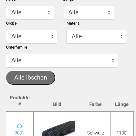
Größe
Material
Unterfamilie
Alle löschen
Produkte
#
Bild
Farbe
Länge
AUSBLENDEN
keyboard_arrow_down
Vergleichen
83-
[MISSING:
8001-
Schwarz
1100'