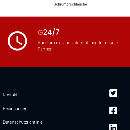
Schrumpfschläuche
G
24/7
access_time
Rund-um-die-Uhr-Unterstützung für unsere
Partner.
Kontakt
Bedingungen
Datenschutzrichtlinie