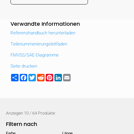
Verwandte Informationen
Referenzhandbuch herunterladen
Teilenummerierungsleitfaden
FMVSS/SAE-Diagramme
Seite drucken
Share
Facebook
Twitter
Reddit
Pinterest
LinkedIn
Email
Anzeigen
10
/
64
Produkte
Filtern nach
Farbe
Länge