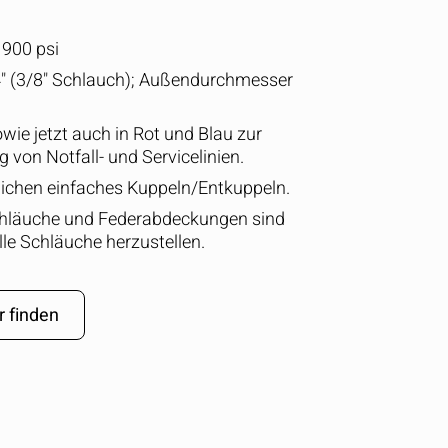
 900 psi
 (3/8" Schlauch); Außendurchmesser
owie jetzt auch in Rot und Blau zur
g von Notfall- und Servicelinien.
ichen einfaches Kuppeln/Entkuppeln.
läuche und Federabdeckungen sind
lle Schläuche herzustellen.
r finden
AUSBLENDEN
keyboard_arrow_down
on Grote...