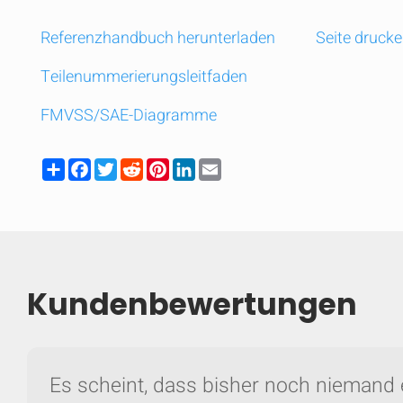
Referenzhandbuch herunterladen
Seite druck
Teilenummerierungsleitfaden
FMVSS/SAE-Diagramme
Share
Facebook
Twitter
Reddit
Pinterest
LinkedIn
Email
Kundenbewertungen
Es scheint, dass bisher noch niemand 