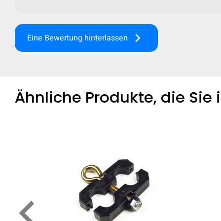
keyboard_arrow_right
Eine Bewertung hinterlassen
Fü
Ähnliche Produkte, die Sie
keyboard_arrow_left