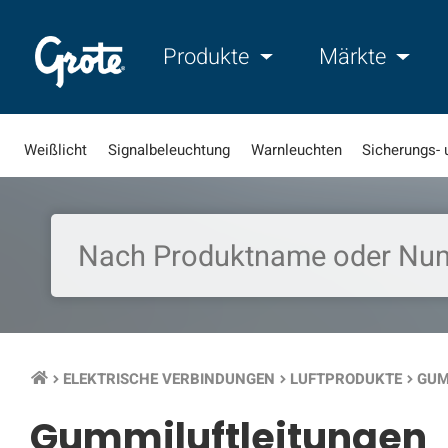
Produkte
Märkte
Weißlicht
Signalbeleuchtung
Warnleuchten
Sicherungs- 
ELEKTRISCHE VERBINDUNGEN
LUFTPRODUKTE
GUM
keyboard_arrow_right
keyboard_arrow_right
keyboard_arrow_right
Gummiluftleitungen