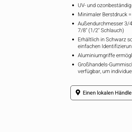
UV- und ozonbeständig
Minimaler Berstdruck =
Außendurchmesser 3/4"
7/8" (1/2" Schlauch)
Erhältlich in Schwarz s
einfachen Identifizierun
Aluminiumgriffe ermögl
Großhandels-Gummisch
verfügbar, um individue
Einen lokalen Händle
Vergleichen Sie schnell bis zu 5 Produkte v