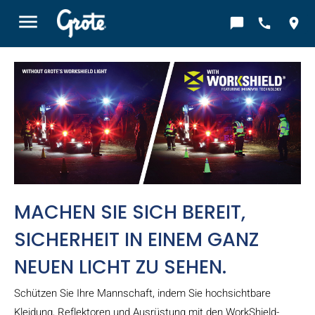
menu
chat_bubble
call
location_on
MACHEN SIE SICH BEREIT,
SICHERHEIT IN EINEM GANZ
NEUEN LICHT ZU SEHEN.
Schützen Sie Ihre Mannschaft, indem Sie hochsichtbare
Kleidung, Reflektoren und Ausrüstung mit den WorkShield-