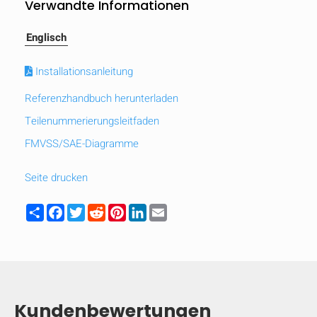
Verwandte Informationen
Englisch
Installationsanleitung
Referenzhandbuch herunterladen
Teilenummerierungsleitfaden
FMVSS/SAE-Diagramme
Seite drucken
Share
Facebook
Twitter
Reddit
Pinterest
LinkedIn
Email
AUSBLENDEN
keyboard_arrow_down
Vergleichen
Kundenbewertungen
[MISSING: