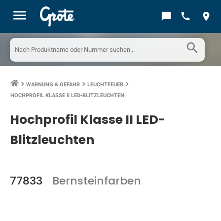
menu
chat_bubble
call
location_on
search
WARNUNG & GEFAHR
LEUCHTFEUER
keyboard_arrow_right
keyboard_arrow_right
keyboard_arrow_right
HOCHPROFIL KLASSE II LED-BLITZLEUCHTEN
Hochprofil Klasse II LED-
Blitzleuchten
77833
Bernsteinfarben