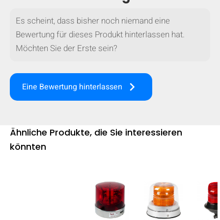
mobile_display_warn Please
Es scheint, dass bisher noch niemand eine
turn your phone to ]
Bewertung für dieses Produkt hinterlassen hat.
Möchten Sie der Erste sein?
keyboard_arrow_right
Eine Bewertung hinterlassen
Ähnliche Produkte, die Sie interessieren
könnten