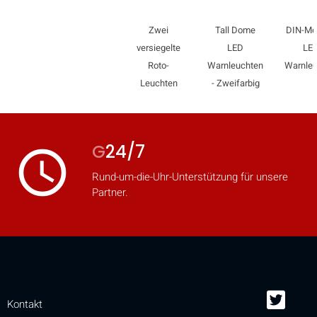
Zwei
Tall Dome
DIN-Mo
versiegelte
LED
LE
Roto-
Warnleuchten
Warnle
Leuchten
- Zweifarbig
G
24/7
access_time
Rund-um-die-Uhr-Unterstützung für unsere
Partner.
Kontakt