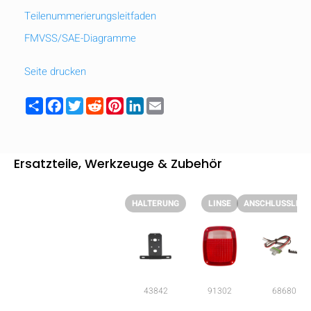
Teilenummerierungsleitfaden
FMVSS/SAE-Diagramme
Seite drucken
Share
Facebook
Twitter
Reddit
Pinterest
LinkedIn
Email
Ersatzteile, Werkzeuge & Zubehör
HALTERUNG
LINSE
ANSCHLUSSLEIT
AUSBLENDEN
keyboard_arrow_down
Vergleichen
43842
91302
68680
[MISSING: