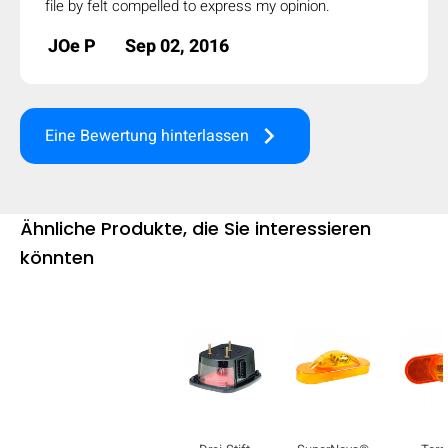
file by felt compelled to express my opinion.
JOe P
Sep 02, 2016
keyboard_arrow_right
Eine Bewertung hinterlassen
Ähnliche Produkte, die Sie interessieren
könnten