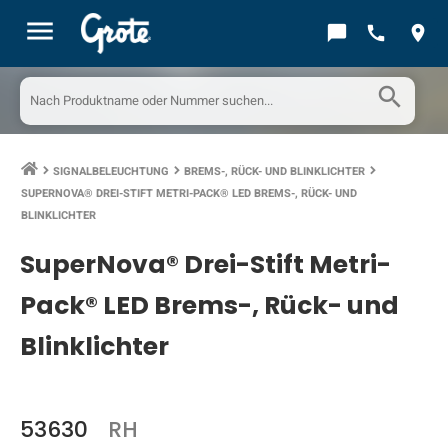
menu
chat_bubble
call
location_on
search
SIGNALBELEUCHTUNG
BREMS-, RÜCK- UND BLINKLICHTER
keyboard_arrow_right
keyboard_arrow_right
keyboard_arrow_right
SUPERNOVA® DREI-STIFT METRI-PACK® LED BREMS-, RÜCK- UND
BLINKLICHTER
SuperNova® Drei-Stift Metri-
Pack® LED Brems-, Rück- und
Blinklichter
53630
RH