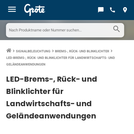
menu
chat_bubble
call
location_on
search
SIGNALBELEUCHTUNG
BREMS-, RÜCK- UND BLINKLICHTER
keyboard_arrow_right
keyboard_arrow_right
keyboard_arrow_right
LED-BREMS-, RÜCK- UND BLINKLICHTER FÜR LANDWIRTSCHAFTS- UND
GELÄNDEANWENDUNGEN
LED-Brems-, Rück- und
Blinklichter für
Landwirtschafts- und
Geländeanwendungen