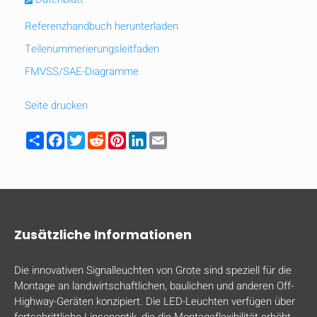
Referenzhandbuch herunterladen
Teilenummerierungsleitfaden
FMVSS/SAE-Diagramme
Seite drucken
Share
Facebook
Twitter
Reddit
Pinterest
LinkedIn
Email
Zusätzliche Informationen
Die innovativen Signalleuchten von Grote sind speziell für die
Montage an landwirtschaftlichen, baulichen und anderen Off-
Highway-Geräten konzipiert. Die LED-Leuchten verfügen über
fortschrittliche Linsenoptik, die die Montageflexibilität erhöht