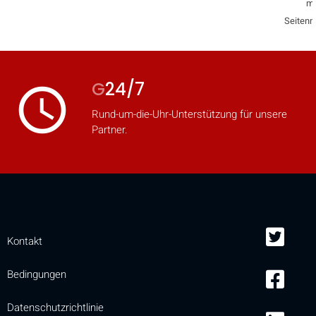
mi
Seitenm
G
24/7
access_time
Rund-um-die-Uhr-Unterstützung für unsere
Partner.
Kontakt
Bedingungen
Datenschutzrichtlinie