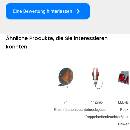
mobile_display_warn Please
keyboard_arrow_right
Eine Bewertung hinterlassen
turn your phone to ]
Ähnliche Produkte, die Sie interessieren
könnten
7"
4" Zink-
LED-Br
Einzelflächenleuchten
Druckguss-
Rück-
Doppelseitenleuchten
Blinkl
Power