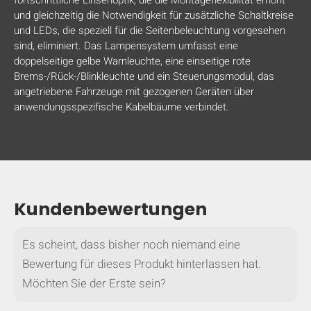
und gleichzeitig die Notwendigkeit für zusätzliche Schaltkreise
und LEDs, die speziell für die Seitenbeleuchtung vorgesehen
sind, eliminiert. Das Lampensystem umfasst eine
doppelseitige gelbe Warnleuchte, eine einseitige rote
Brems-/Rück-/Blinkleuchte und ein Steuerungsmodul, das
angetriebene Fahrzeuge mit gezogenen Geräten über
anwendungsspezifische Kabelbäume verbindet.
Kundenbewertungen
Es scheint, dass bisher noch niemand eine
AUSBLENDEN
keyboard_arrow_down
Vergleichen
Bewertung für dieses Produkt hinterlassen hat.
Möchten Sie der Erste sein?
[MISSING: