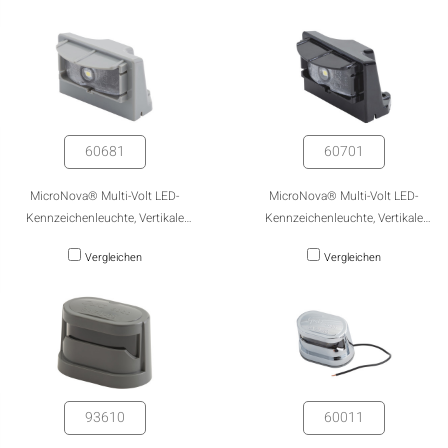
60681
60701
MicroNova® Multi-Volt LED-
MicroNova® Multi-Volt LED-
Kennzeichenleuchte, Vertikale
Kennzeichenleuchte, Vertikale
Montage, Grau
Montage, Schwarz
Vergleichen
Vergleichen
93610
60011