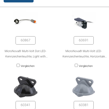
60867
60691
MicroNova® Multi-Volt Dot LED-
MicroNova® Multi-Volt LED-
Kennzeichenleuchte, Light with
Kennzeichenleuchte, Horizontale
Hooded Grommet and DT® Connector
Montage, Schwarz
Vergleichen
Vergleichen
60341
60381