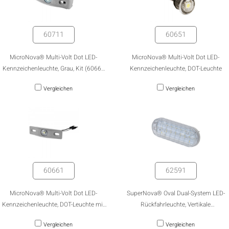
60711
60651
MicroNova® Multi-Volt Dot LED-
MicroNova® Multi-Volt Dot LED-
Kennzeichenleuchte, Grau, Kit (60661
Kennzeichenleuchte, DOT-Leuchte
+ 43780)
Vergleichen
Vergleichen
60661
62591
MicroNova® Multi-Volt Dot LED-
SuperNova® Oval Dual-System LED-
Kennzeichenleuchte, DOT-Leuchte mit
Rückfahrleuchte, Vertikale
Adapterhalterung
Dichtungsmanschettenhalterung,
Vergleichen
Vergleichen
Steckerstift