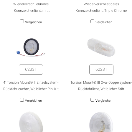
Wiederverschließbares
Wiederverschließbares
Kennzeichenlicht, mit
Kennzeichenlicht, Triple Chrome
Schutzlinsenkappe
Vergleichen
Vergleichen
62331
62231
4" Torsion Mount® II Einzelsystem-
Torsion Mount® III Oval-Doppelsystem-
Rückfahrleuchte, Weiblicher Pin, Kit
Rückfahrlicht, Weiblicher Stift
(62271 + 91740 + 67010)
Vergleichen
Vergleichen
AUSBLENDEN
keyboard_arrow_down
Vergleichen
[MISSING: