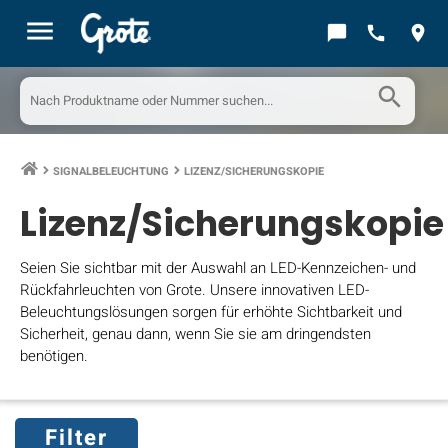
menu
chat_bubble
call
location_on
search
SIGNALBELEUCHTUNG
LIZENZ/SICHERUNGSKOPIE
keyboard_arrow_right
keyboard_arrow_right
Lizenz/Sicherungskopie
Seien Sie sichtbar mit der Auswahl an LED-Kennzeichen- und
Rückfahrleuchten von Grote. Unsere innovativen LED-
Beleuchtungslösungen sorgen für erhöhte Sichtbarkeit und
Sicherheit, genau dann, wenn Sie sie am dringendsten
benötigen.
Filter