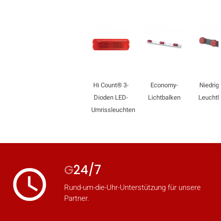
Hi Count® 3-
Economy-
Niedrigp
Dioden LED-
Lichtbalken
Leuchtb
Umrissleuchten
G
24/7
access_time
Rund-um-die-Uhr-Unterstützung für unsere
Partner.