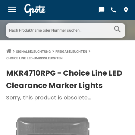
menu
chat_bubble
call
location_on
search
SIGNALBELEUCHTUNG
FREIGABELEUCHTEN
keyboard_arrow_right
keyboard_arrow_right
keyboard_arrow_right
CHOICE LINE LED-UMRISSLEUCHTEN
MKR4710RPG -
Choice Line LED
Clearance Marker Lights
Sorry, this product is obsolete...