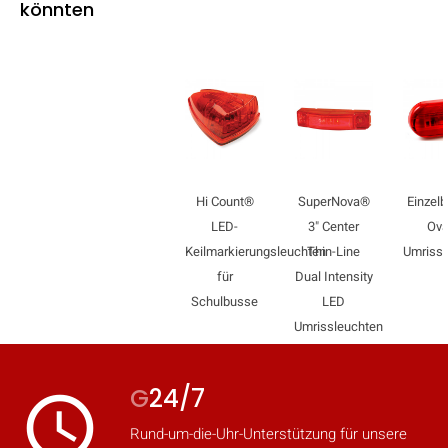
könnten
Hi Count®
SuperNova®
Einzelb
LED-
3" Center
Ova
Keilmarkierungsleuchten
Thin-Line
Umrissl
für
Dual Intensity
Schulbusse
LED
Umrissleuchten
G
24/7
access_time
Rund-um-die-Uhr-Unterstützung für unsere