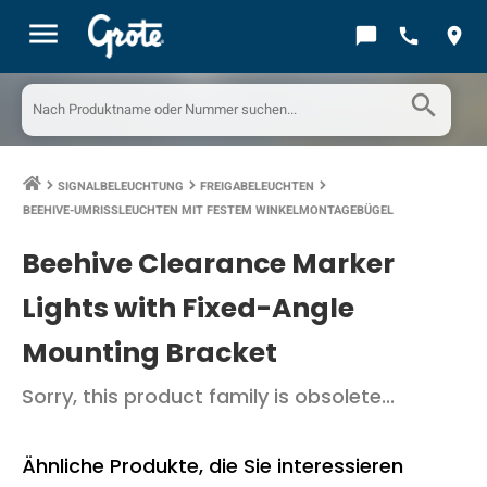
menu
chat_bubble
call
location_on
search
SIGNALBELEUCHTUNG
FREIGABELEUCHTEN
keyboard_arrow_right
keyboard_arrow_right
keyboard_arrow_right
BEEHIVE-UMRISSLEUCHTEN MIT FESTEM WINKELMONTAGEBÜGEL
Beehive Clearance Marker
Lights with Fixed-Angle
Mounting Bracket
Sorry, this product family is obsolete...
Ähnliche Produkte, die Sie interessieren